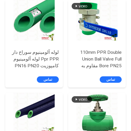
سیاست
حفظ
حریم
خصوصی
110mm PPR Double
لوله آلومینیوم سوراخ دار
Union Ball Valve Full
Ppr PPR لوله آلومینیوم
Bore PN25 مقاوم به
کامپوزیت PN16 PN20
خوردگی
لوله فویل آلومینیومی
طول 4 متر
تماس
تماس