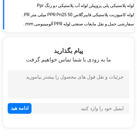
لوله کامپوزیت پلاستیکی فایبرگلاس PPR Pn25 50 میلی متر PPR لوله آلومینیوم کامپوزیت 50 میلی متر برای سیستم گرمایش
سفارشی حمل و نقل مایعات صنعتی لوله PPR آلومینیومی 25mm قطر
لوله کامپوزیت آلومینیوم سوراخ شده PPR در فشار و اندازه های مختلف
لوله های کامپوزیت پلاستیکی آلومینیوم پلاستیکی لوله های کامپوزیت پلاستیکی با مقاومت بالا
Pn25 PPR لوله صنعتی آلومینیوم PPR رنگ سفید برای پروژه آبیاری
پیام بگذارید
مقاومت در برابر خوردگی قطر 20 میلی متری لوله PPR آلومینیوم برای مقاومت در برابر آبرسانی Sytem
ما به زودی با شما تماس خواهیم گرفت
لوله های لوله کشی کامپوزیت PPR پایدار لوله های پلاستیکی آلومینیومی دیوار داخلی صاف
لوله آب پلاستیکی پلی پروپیلن ، لوله پلاستیکی عایق فیبری شیشه ای
مقاوم در برابر حرارت بالا لوله تقویت شده فایبرگلاس PPR25
آب گرم و سرد PPR فایبرگلاس لوله های کامپوزیت با انرژی کارآمد 20 * 3.4 میلی متر
FIBER COMPOSITE Fusion Ppr لوله های سفید رنگ PN25 فشار کاری مقاومت در برابر فشار
لوله های پلاستیکی تقویت شده با فیبر شیشه ، لوله کشی کامپوزیت برای ساخت و سازهای عمرانی
S2.5 درجه PPR فایبرگلاس درجه حرارت کامپوزیت لوله مقاوم در برابر فشار بالا برای تأمین آب
404 Not Found
ظاهر مساوی شکل Ppr Stop Valve با ظرافت ظریف و زیبا از سطح ظریف تزریق شده است