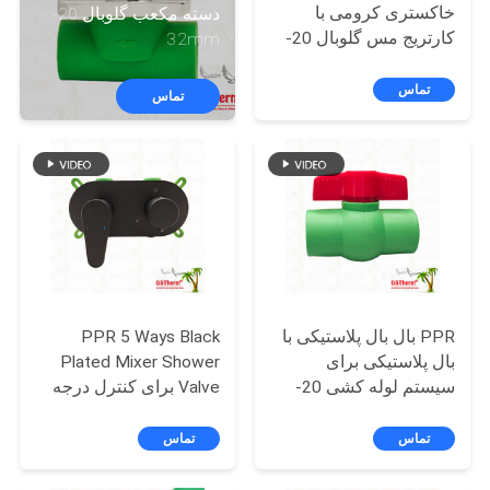
کنترل
خاکستری کرومی با
دسته مکعب گلوبال 20-
کارتریج مس گلوبال 20-
32mm
کیفیت
110mm
تماس
تماس
با
ما
تماس
بگیرید
اخبار
PPR بال بال پلاستیکی با
PPR 5 Ways Black
بال پلاستیکی برای
Plated Mixer Shower
موارد
سیستم لوله کشی 20-
Valve برای کنترل درجه
63mm صفر نشت
حرارت و جریان
نقشه
تماس
تماس
سایت