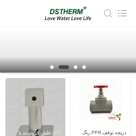
2026
DSTHERM
INDUSTRIAL
LIMITED.
All
Rights
Reserved.
خونه
محصولات
درباره
ما
بازدید
از
کارخانه
دریچه توقف PPR رنگ
PPR فلش کروم بند با