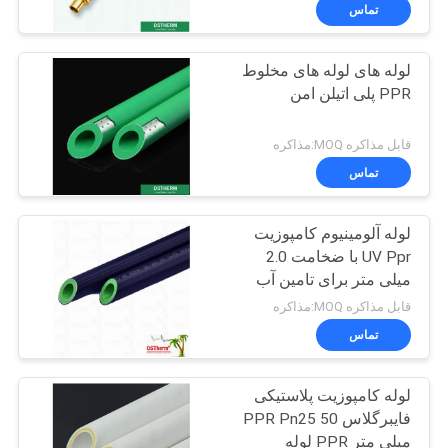
کنترل
تماس
کیفیت
لوله های لوله های مخلوط
PPR پلی اتیلن امن
با
ما
قابل مذاکره MOQ:مذاکره
تماس
تماس
بگیرید
لوله آلومینیوم کامپوزیت
UV Ppr با ضخامت 2.0
اخبار
میلی متر برای تامین آب
ساختمان های عمومی
قابل مذاکره MOQ:مذاکره
موارد
تماس
لوله کامپوزیت پلاستیکی
نقشه
فایبرگلاس PPR Pn25 50
سایت
میلی متر PPR لوله