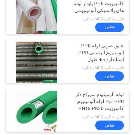
کامپوزیت PPR پایدار لوله
های پلاستیکی آلومینیومی
دیوار داخلی صاف
قابل مذاکره MOQ:مذاکره
تماس
عایق صوتی لوله PPR
آلومینیوم آبرسانی PPR
استاندارد 4m طول
DIN8077
قابل مذاکره MOQ:مذاکره
تماس
لوله آلومینیوم سوراخ دار
Ppr PPR لوله آلومینیوم
کامپوزیت PN16 PN20
لوله فویل آلومینیومی طول
قابل مذاکره MOQ:مذاکره
4 متر
تماس