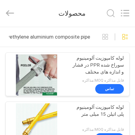
2026
DSTHERM
INDUSTRIAL
محصولات
LIMITED.
All
Rights
Reserved.
خونه
polyethylene aluminium composite pipe ساخت آنلاین
محصولات
لوله کامپوزیت آلومینیوم
سوراخ شده PPR در فشار
درباره
و اندازه های مختلف
ما
قابل مذاکره MOQ:مذاکره
تماس
بازدید
لوله کامپوزیت آلومینیوم
از
پلی اتیلن 15 میلی متر
کارخانه
قابل مذاکره MOQ:مذاکره